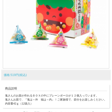
価格:519円(税込)
商品説明
鬼さんのお面が作れるＢＯＸの中にプレーンボーロが１２個入っています。
鬼さんお面で、『鬼は～外 福は～内』！ご家族様で、節分をお楽しみください。
内容量42ｇ（12袋入）