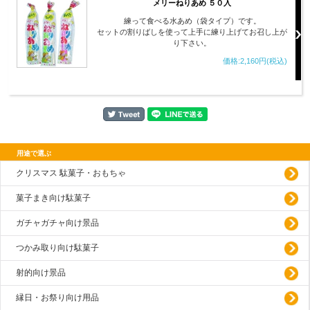
メリーねりあめ ５０入
練って食べる水あめ（袋タイプ）です。
セットの割りばしを使って上手に練り上げてお召し上が
り下さい。
価格:2,160円(税込)
用途で選ぶ
クリスマス 駄菓子・おもちゃ
菓子まき向け駄菓子
ガチャガチャ向け景品
つかみ取り向け駄菓子
射的向け景品
縁日・お祭り向け用品