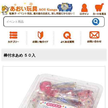
棒付水あめ ５０入