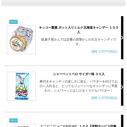
NEW
キッコー製菓 ポット入りミルク北海道キャンデー １００
入
駄菓子屋さんでは定番の昔懐かしの大玉キャンディで
す。
価格:1,037円(税込)
シャーベットペロ サイダー味 ３０入
棒付きキャンディの楽しさに加え、パウダーを付けてお
口へ入れると、とってもジューシーなキャンディに早変
わり。シュワーッとはじけるミラクルパウダー！
価格:1,037円(税込)
NEW
にこにこにっこりわたがし １０入【送料サービス対象