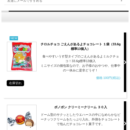
友達にメールですすめる
NEW
チロルチョコ ごえんがあるよチョコレート １袋（33.6g
標準13個入）
食べやすいうす型タイプのごえんがあるよミルクチョ
コ！33.6g標準13個入
ミニサイズの個包装なので、お子様のおやつや、仕事中
の一休みに是非どうぞ！
価格:100円(税込)
在庫切れ
ボノボン クリーミークリーム ３０入
ドーム型のサクッとしたウエハースの中になめらかなピ
ーナッツクリームをたっぷり入れ、外側をチョコレート
で包んだチョコレート菓子です。