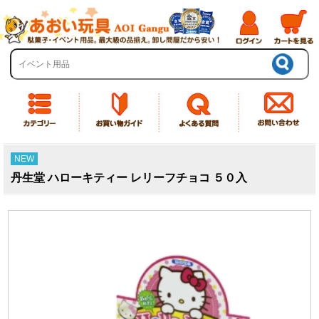
NEW
丹生堂 ハローキティー レリーフチョコ ５０入