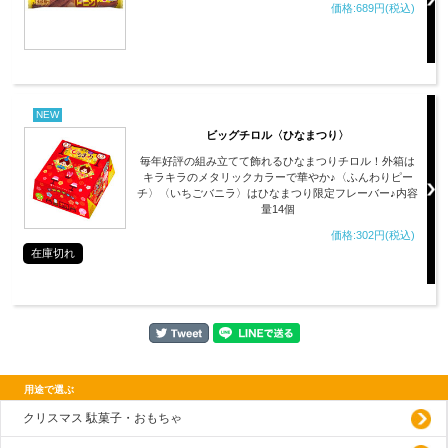
価格:689円(税込)
NEW
ビッグチロル〈ひなまつり〉
毎年好評の組み立てて飾れるひなまつりチロル！外箱は
キラキラのメタリックカラーで華やか♪〈ふんわりピー
チ〉〈いちごバニラ〉はひなまつり限定フレーバー♪内容
量14個
価格:302円(税込)
在庫切れ
用途で選ぶ
クリスマス 駄菓子・おもちゃ