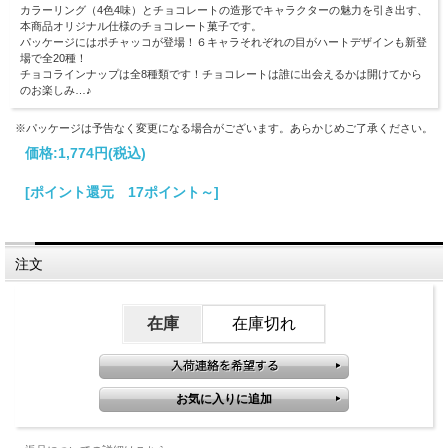
カラーリング（4色4味）とチョコレートの造形でキャラクターの魅力を引き出す、
本商品オリジナル仕様のチョコレート菓子です。
パッケージにはポチャッコが登場！６キャラそれぞれの目がハートデザインも新登
場で全20種！
チョコラインナップは全8種類です！チョコレートは誰に出会えるかは開けてから
のお楽しみ…♪
※パッケージは予告なく変更になる場合がございます。あらかじめご了承ください。
価格:
1,774円
(税込)
[ポイント還元 17ポイント～]
注文
在庫
在庫切れ