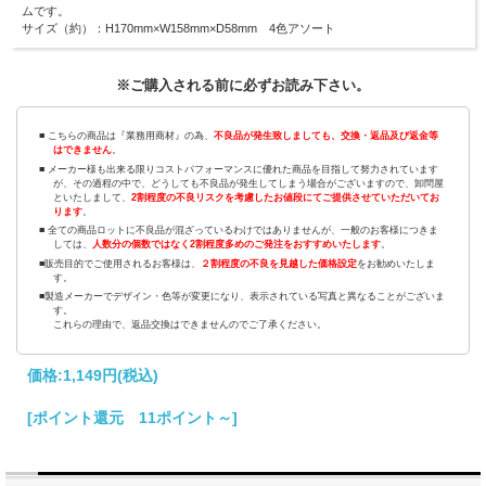
ムです。
サイズ（約）：H170mm×W158mm×D58mm 4色アソート
※ご購入される前に必ずお読み下さい。
■ こちらの商品は『業務用商材』の為、
不良品が発生致しましても、交換・返品及び返金等
はできません
。
■ メーカー様も出来る限りコストパフォーマンスに優れた商品を目指して努力されています
が、その過程の中で、どうしても不良品が発生してしまう場合がございますので、卸問屋
といたしまして、
2割程度の不良リスクを考慮したお値段にてご提供させていただいてお
ります
。
■ 全ての商品ロットに不良品が混ざっているわけではありませんが、一般のお客様につきま
しては、
人数分の個数ではなく2割程度多めのご発注をおすすめいたします
。
■販売目的でご使用されるお客様は、
２割程度の不良を見越した価格設定
をお勧めいたしま
す。
■製造メーカーでデザイン・色等が変更になり、表示されている写真と異なることがございま
す。
これらの理由で、返品交換はできませんのでご了承ください。
価格:
1,149円
(税込)
[ポイント還元 11ポイント～]