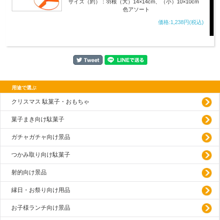
サイズ（約）：羽根（大）14×14cm、（小）10×10cm
色アソート
価格:1,238円(税込)
用途で選ぶ
クリスマス 駄菓子・おもちゃ
菓子まき向け駄菓子
ガチャガチャ向け景品
つかみ取り向け駄菓子
射的向け景品
縁日・お祭り向け用品
お子様ランチ向け景品