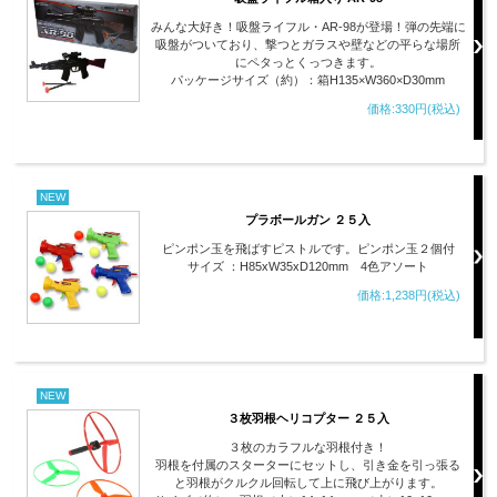
みんな大好き！吸盤ライフル・AR-98が登場！弾の先端に
吸盤がついており、撃つとガラスや壁などの平らな場所
にペタっとくっつきます。
パッケージサイズ（約）：箱H135×W360×D30mm
価格:330円(税込)
NEW
プラボールガン ２５入
ピンポン玉を飛ばすピストルです。ピンポン玉２個付
サイズ ：H85xW35xD120mm 4色アソート
価格:1,238円(税込)
NEW
３枚羽根ヘリコプター ２５入
３枚のカラフルな羽根付き！
羽根を付属のスターターにセットし、引き金を引っ張る
と羽根がクルクル回転して上に飛び上がります。