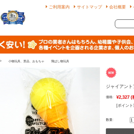
ご利用案内
サイトマップ
会社概要
P
小物玩具、景品、おもちゃ
飛ばし物玩具
ジャイアント
¥2,327
(
価格:
[ポイント
数量: