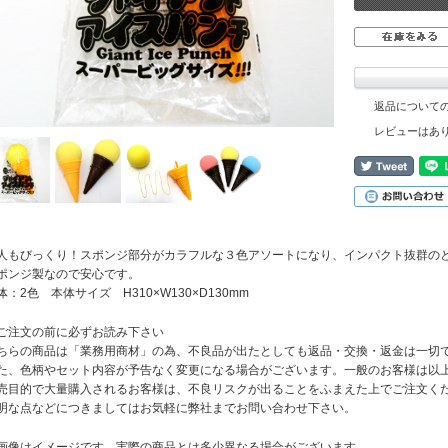
返品について
レビューはあ
人もびっくり！スポンジ部分がカラフルな３色アソートになり、インパクト抜群の
ポンジ製なので安心です。
体：2色 本体サイズ H310×W130×D130mm
ご注文の前に必ずお読み下さい
ちらの商品は「業務用商材」の為、不良品が出たとしても返品・交換・返金は一切
た、色柄やセット内容が予告なく変更になる場合がございます。一般のお客様は以
売目的で大量購入されるお客様は、不良リスクが出ることをふまえた上でご注文く
明な点などにつきましてはお気軽に弊社までお問い合わせ下さい。
画像はイメージです。実際の商品とは多少異なる場合がございます。