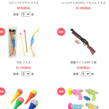
スピンフライヤー ２５入
ぶっとび とかげのしーちゃん １２入
¥825
(税込)
¥1,188
(税込)
数量：
個
弓矢 ２５入
吸盤ライフルDX １個
¥1,733
(税込)
¥198
(税込)
数量：
個
数量：
個