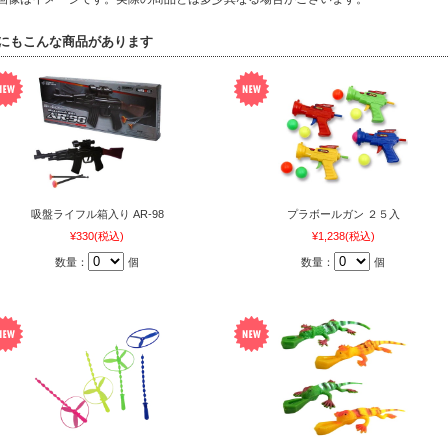
にもこんな商品があります
吸盤ライフル箱入り AR-98
プラボールガン ２５入
¥330
(税込)
¥1,238
(税込)
数量：
個
数量：
個