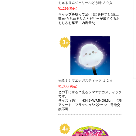
ちゅるりんジェリーぶどう味 ３０入
¥1,296
(税込)
キャップを取って足(下部)を押すと頭(上
部)からちゅるりんとゼリーが出てくるお
もしろお菓子！内容量8g
光る！シマエナガスティック １２入
¥1,386
(税込)
どの子にする？光るシマエナガスティック
です。
サイズ（約）：H34.5×W7.5×D6.5cm 4種
アソート フラッシュ3パターン 電池交
換不可