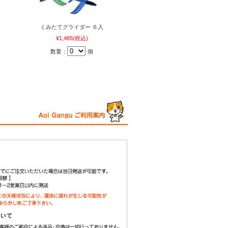
くみたてグライダー ６入
¥1,485
(税込)
数量：
個