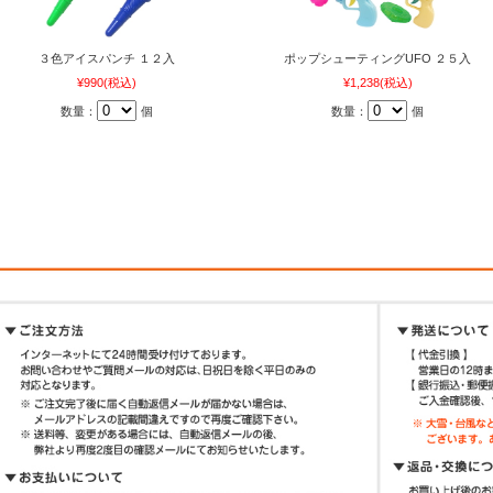
３色アイスパンチ １２入
ポップシューティングUFO ２５入
¥990
(税込)
¥1,238
(税込)
数量：
個
数量：
個