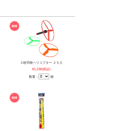
３枚羽根ヘリコプター ２５入
¥1,238
(税込)
数量：
個