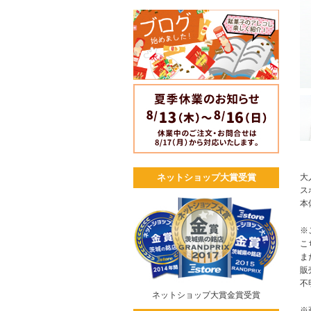
大
ネットショップ大賞受賞
ス
本
※
こ
ま
販
不
ネットショップ大賞金賞受賞
※