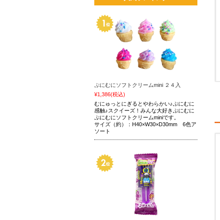
ぷにむにソフトクリームmini ２４入
¥1,386
(税込)
むにゅっとにぎるとやわらかい♪ぷにむに
感触♪スクイーズ！みんな大好きぷにむに
ぷにむにソフトクリームminiです。
サイズ（約）：H40×W30×D30mm 6色ア
ソート