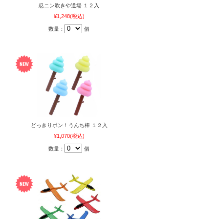
忍ニン吹きや道場 １２入
¥1,248
(税込)
数量：
個
どっきりポン！うんち棒 １２入
¥1,070
(税込)
数量：
個