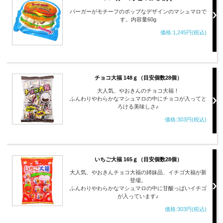
バーガーがモチーフのポップなデザインのマシュマロで
す。内容量60g
価格:1,245円(税込)
チョコ大福 148ｇ（目安個数28個）
大人気、やおきんのチョコ大福！
ふんわりやわらかなマシュマロの中にチョコが入ってと
ろける美味しさ♪
価格:303円(税込)
いちご大福 165ｇ（目安個数28個）
大人気、やおきんチョコ大福の姉妹品、イチゴ大福が新
登場。
ふんわりやわらかなマシュマロの中に甘酸っぱいイチゴ
が入っています♪
価格:303円(税込)