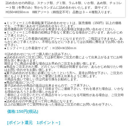
詰め合わせの内容は、スナック類、グミ類、ラムネ類、いか類、あめ類、チョコレ
ート類（冬季のみ）等からランダムに詰め合わせいたします。 袋サイズ：
H150×W150ｍｍ 8柄アソート（柄指定不可） 品数は３～４種類入ります。
●ミッフィーミニ巾着袋駄菓子詰め合わせセットは、販売価格（150円）以上の価格
でも、ご予算にあわせて詰め合わせをいたします。
販売価格以外での詰め合わせを希望されるお客様は別途お問い合わせください。
●ミッフィーミニ巾着袋の絵柄は予告なく変更になる場合がございます。あらかじめ
ご了承ください。
●ミッフィーミニ巾着袋の絵柄はアソートになりますので、ご指定はできません。あ
らかじめご了承ください。不明な点などにつきましてはお気軽に弊社までお問い合わ
せ下さい。
●ミッフィーミニ巾着袋サイズﾞ：Ｈ150×Ｗ150ｍｍ
※詰め合わせについてご購入前にお読み下さい。
●詰め合わせのご注文に関しては多忙期やご注文の量によって出来上がるまでにお時
間を頂く事があります。
期日までに商品が必要な場合はお早めのご注文をお願い致します。
●商品をご注文された際、どのくらいで商品が到着するのか、あらかじめ知りたい時
はお問い合わせをお願い致します。
●菓子詰め合わせを急に必要になった！という方へ、是非お問合せ下さい。ご注文の
量にもよりますが、何とかご要望にお答え出来るように致します。
※商品を急いで欲しい方は代金引換をお勧めします。
●商品の返品について
菓子詰め合わせ商品の返品は出来ませんので、ご了承下さい。
キャンセルにつきましては７日前までにご連絡下さい。それを過ぎた場合は、いかな
る理由があろうとお受け致しかねます。
ご都合により注文いただいた商品がキャンセルになる可能性がある場合は、ご注文時
にその旨をお知らせください。
●詰め合わせの中身はすべて同じ商品になります。
以上の記載以外でご質問等があった場合はご注文の前にお問い合わせ下さい。
価格:
150円
(税込)
[ポイント還元 1ポイント～]