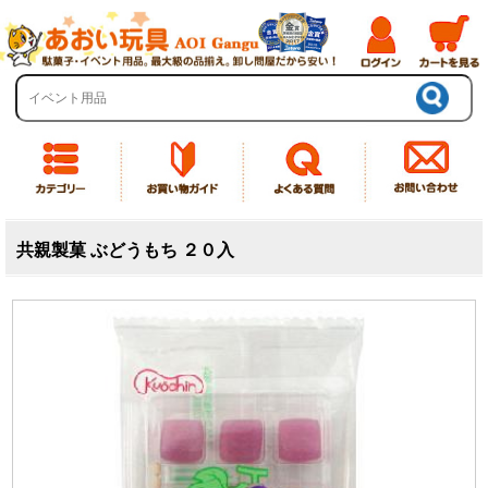
共親製菓 ぶどうもち ２０入