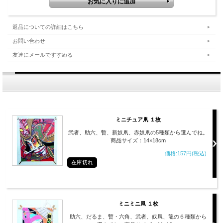
返品についての詳細はこちら
お問い合わせ
友達にメールですすめる
ミニチュア凧 １枚
武者、助六、暫、新奴凧、赤奴凧の5種類から選んでね。
商品サイズ：14×18cm
価格:157円(税込)
在庫切れ
ミニミニ凧 １枚
助六、だるま、暫・六角、武者、奴凧、龍の６種類から