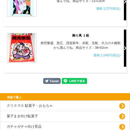
選んでね。商品サイズ：11×13cm
価格:127円(税込)
飾り凧 １枚
商売繁盛、賀正、謹賀新年、赤龍、宝船、大入の６種類
から選んでね。商品サイズ：38×52cm
価格:1,048円(税込)
用途で選ぶ
クリスマス 駄菓子・おもちゃ
菓子まき向け駄菓子
ガチャガチャ向け景品