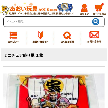
ミニチュア飾り凧 １枚