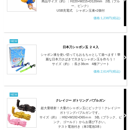
商品サイズ（約）：H220×W215×D120mm 2色（ブル
ー、ピンク）
USB充電式 シャボン玉液×2個付
価格:1,238円(税込)
NEW
日本刀シャボン玉 ２４入
シャボン液を使い切ってもおもちゃとして遊べます！華
麗な日本刀さばきで大きなシャボン玉を作ろう！
サイズ（約）：長さ38cm 4種アソート
価格:2,614円(税込)
NEW
クレイジー ガトリング バブルガン
超大量噴射！大量のシャボン玉にビックリ！クレイジー
ガトリングバブルガンです。
サイズ（約）：H92×W192×D65ｍｍ 3色（ブラック、ピ
ンク、ゴールド）からお選び下さい。
テスト電池付き（単3電池3本）