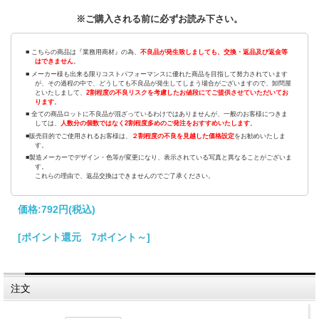
※ご購入される前に必ずお読み下さい。
■ こちらの商品は『業務用商材』の為、
不良品が発生致しましても、交換・返品及び返金等
はできません
。
■ メーカー様も出来る限りコストパフォーマンスに優れた商品を目指して努力されています
が、その過程の中で、どうしても不良品が発生してしまう場合がございますので、卸問屋
といたしまして、
2割程度の不良リスクを考慮したお値段にてご提供させていただいてお
ります
。
■ 全ての商品ロットに不良品が混ざっているわけではありませんが、一般のお客様につきま
しては、
人数分の個数ではなく2割程度多めのご発注をおすすめいたします
。
■販売目的でご使用されるお客様は、
２割程度の不良を見越した価格設定
をお勧めいたしま
す。
■製造メーカーでデザイン・色等が変更になり、表示されている写真と異なることがございま
す。
これらの理由で、返品交換はできませんのでご了承ください。
価格:
792円
(税込)
[ポイント還元 7ポイント～]
注文