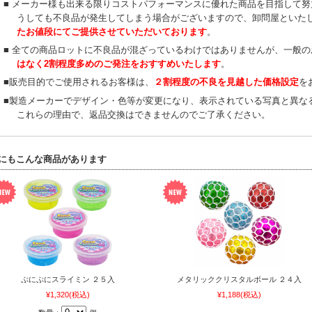
■ メーカー様も出来る限りコストパフォーマンスに優れた商品を目指して
うしても不良品が発生してしまう場合がございますので、卸問屋といた
たお値段にてご提供させていただいております
。
■ 全ての商品ロットに不良品が混ざっているわけではありませんが、一般
はなく2割程度多めのご発注をおすすめいたします
。
■販売目的でご使用されるお客様は、
２割程度の不良を見越した価格設定
を
■製造メーカーでデザイン・色等が変更になり、表示されている写真と異な
これらの理由で、返品交換はできませんのでご了承ください。
にもこんな商品があります
ぷにぷにスライミン ２５入
メタリッククリスタルボール ２４入
¥1,320
(税込)
¥1,188
(税込)