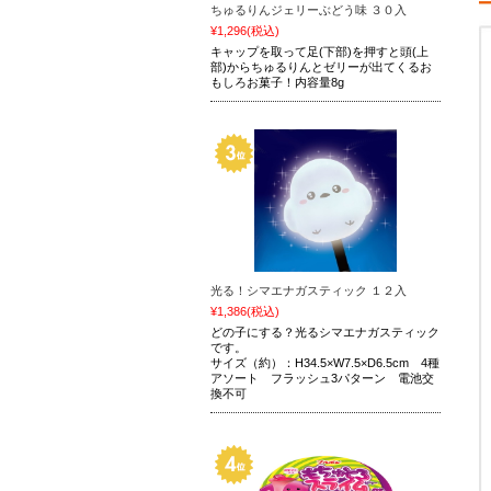
ちゅるりんジェリーぶどう味 ３０入
¥1,296
(税込)
キャップを取って足(下部)を押すと頭(上
部)からちゅるりんとゼリーが出てくるお
もしろお菓子！内容量8g
光る！シマエナガスティック １２入
¥1,386
(税込)
どの子にする？光るシマエナガスティック
です。
サイズ（約）：H34.5×W7.5×D6.5cm 4種
アソート フラッシュ3パターン 電池交
換不可