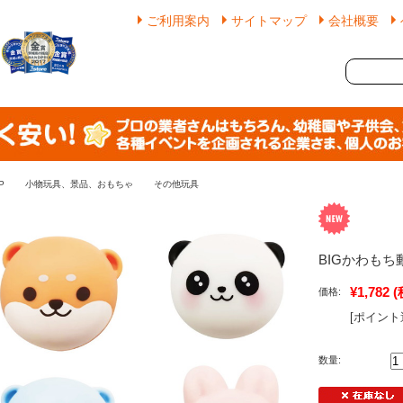
ご利用案内
サイトマップ
会社概要
P
小物玩具、景品、おもちゃ
その他玩具
BIGかわもち
¥1,782
(
価格:
[ポイント
数量: