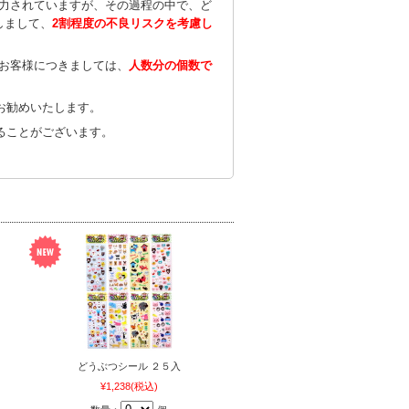
努力されていますが、その過程の中で、ど
しまして、
2割程度の不良リスクを考慮し
のお客様につきましては、
人数分の個数で
お勧めいたします。
ることがございます。
どうぶつシール ２５入
¥1,238
(税込)