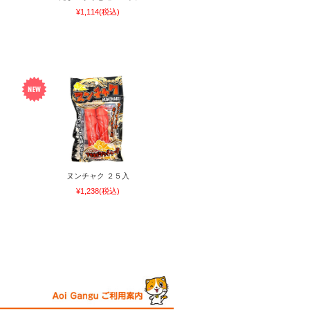
¥1,114
(税込)
ヌンチャク ２５入
¥1,238
(税込)