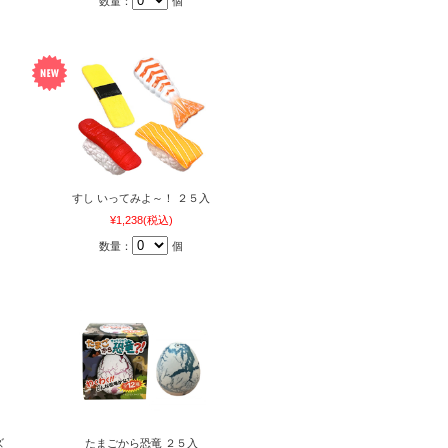
数量：
個
すし いってみよ～！ ２５入
¥1,238
(税込)
数量：
個
ズ
たまごから恐竜 ２５入