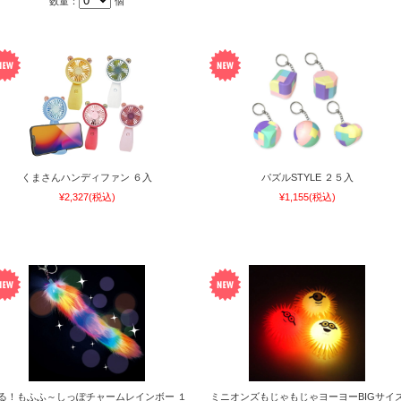
数量：
個
くまさんハンディファン ６入
パズルSTYLE ２５入
¥2,327
(税込)
¥1,155
(税込)
る！もふふ～しっぽチャームレインボー １
ミニオンズもじゃもじゃヨーヨーBIGサイ