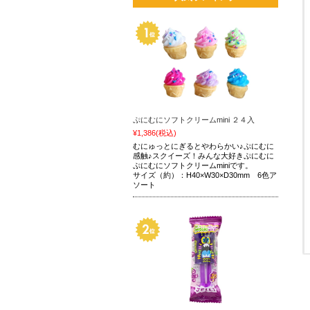
ぷにむにソフトクリームmini ２４入
¥1,386
(税込)
むにゅっとにぎるとやわらかい♪ぷにむに
感触♪スクイーズ！みんな大好きぷにむに
ぷにむにソフトクリームminiです。
サイズ（約）：H40×W30×D30mm 6色ア
ソート