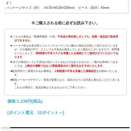
す！
パッケージサイズ（約）：H170×W130×D30mm ピース（直径）40mm
※ご購入される前に必ずお読み下さい。
■ こちらの商品は『業務用商材』の為、
不良品が発生致しましても、交換・返品及び返金等
はできません
。
■ メーカー様も出来る限りコストパフォーマンスに優れた商品を目指して努力されています
が、その過程の中で、どうしても不良品が発生してしまう場合がございますので、卸問屋
といたしまして、
2割程度の不良リスクを考慮したお値段にてご提供させていただいてお
ります
。
■ 全ての商品ロットに不良品が混ざっているわけではありませんが、一般のお客様につきま
しては、
人数分の個数ではなく2割程度多めのご発注をおすすめいたします
。
■販売目的でご使用されるお客様は、
２割程度の不良を見越した価格設定
をお勧めいたしま
す。
■製造メーカーでデザイン・色等が変更になり、表示されている写真と異なることがございま
す。
これらの理由で、返品交換はできませんのでご了承ください。
価格:
1,238円
(税込)
[ポイント還元 12ポイント～]