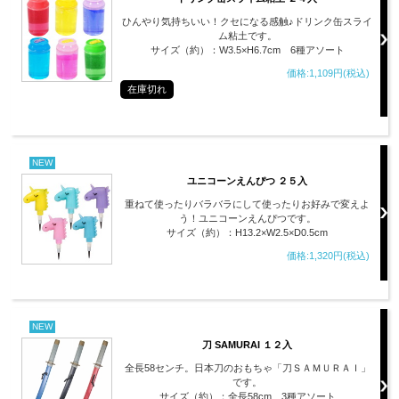
ひんやり気持ちいい！クセになる感触♪ドリンク缶スライ
ム粘土です。
サイズ（約）：W3.5×H6.7cm 6種アソート
価格:1,109円(税込)
在庫切れ
NEW
ユニコーンえんぴつ ２５入
重ねて使ったりバラバラにして使ったりお好みで変えよ
う！ユニコーンえんぴつです。
サイズ（約）：H13.2×W2.5×D0.5cm
価格:1,320円(税込)
NEW
刀 SAMURAI １２入
全長58センチ。日本刀のおもちゃ「刀ＳＡＭＵＲＡＩ」
です。
サイズ（約）：全長58cm 3種アソート