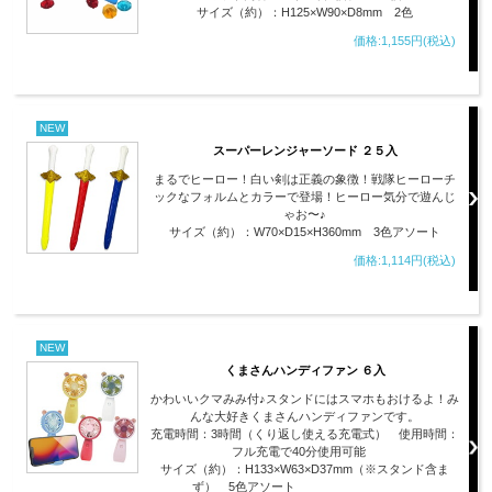
サイズ（約）：H125×W90×D8mm 2色
価格:1,155円(税込)
NEW
スーパーレンジャーソード ２５入
まるでヒーロー！白い剣は正義の象徴！戦隊ヒーローチ
ックなフォルムとカラーで登場！ヒーロー気分で遊んじ
ゃお〜♪
サイズ（約）：W70×D15×H360mm 3色アソート
価格:1,114円(税込)
NEW
くまさんハンディファン ６入
かわいいクマみみ付♪スタンドにはスマホもおけるよ！み
んな大好きくまさんハンディファンです。
充電時間：3時間（くり返し使える充電式） 使用時間：
フル充電で40分使用可能
サイズ（約）：H133×W63×D37mm（※スタンド含ま
ず） 5色アソート