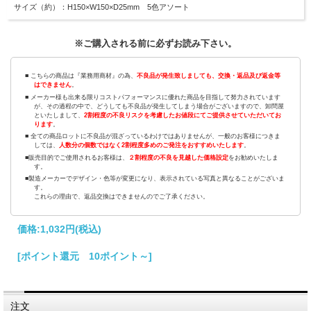
サイズ（約）：H150×W150×D25mm 5色アソート
※ご購入される前に必ずお読み下さい。
■ こちらの商品は『業務用商材』の為、
不良品が発生致しましても、交換・返品及び返金等
はできません
。
■ メーカー様も出来る限りコストパフォーマンスに優れた商品を目指して努力されています
が、その過程の中で、どうしても不良品が発生してしまう場合がございますので、卸問屋
といたしまして、
2割程度の不良リスクを考慮したお値段にてご提供させていただいてお
ります
。
■ 全ての商品ロットに不良品が混ざっているわけではありませんが、一般のお客様につきま
しては、
人数分の個数ではなく2割程度多めのご発注をおすすめいたします
。
■販売目的でご使用されるお客様は、
２割程度の不良を見越した価格設定
をお勧めいたしま
す。
■製造メーカーでデザイン・色等が変更になり、表示されている写真と異なることがございま
す。
これらの理由で、返品交換はできませんのでご了承ください。
価格:
1,032円
(税込)
[ポイント還元 10ポイント～]
注文