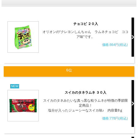
チョコビ ２０入
オリオンの“クレヨンしんちゃん ラムネチョコビ ココ
ア味”です。
価格:864円(税込)
6位
NEW
スイカのタネラムネ ３０入
スイカのタネみたいな真っ黒な粒ラムネが特徴の季節限
定商品！
塩分が入ったジューシーなスイカ味♪ 内容量8ｇ
価格:778円(税込)