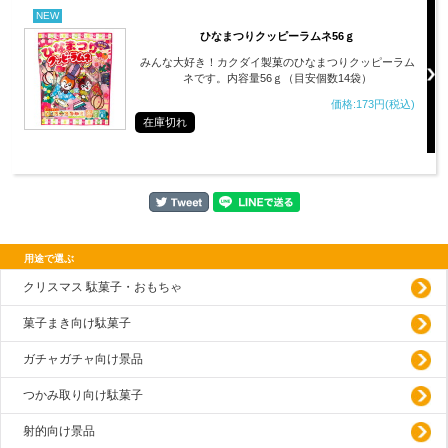
NEW
ひなまつりクッピーラムネ56ｇ
みんな大好き！カクダイ製菓のひなまつりクッピーラム
ネです。内容量56ｇ（目安個数14袋）
価格:173円(税込)
在庫切れ
用途で選ぶ
クリスマス 駄菓子・おもちゃ
菓子まき向け駄菓子
ガチャガチャ向け景品
つかみ取り向け駄菓子
射的向け景品