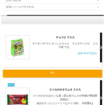
お問い合わせ
友達にメールですすめる
チョコビ ２０入
オリオンの“クレヨンしんちゃん ラムネチョコビ ココ
ア味”です。
価格:864円(税込)
6位
NEW
スイカのタネラムネ ３０入
スイカのタネみたいな真っ黒な粒ラムネが特徴の季節限
定商品！
塩分が入ったジューシーなスイカ味♪ 内容量8ｇ