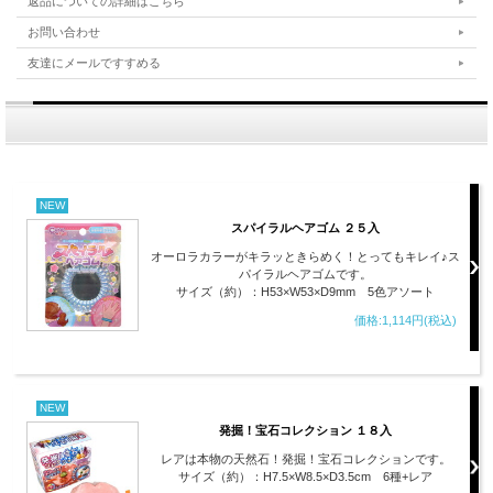
返品についての詳細はこちら
お問い合わせ
友達にメールですすめる
NEW
スパイラルヘアゴム ２５入
オーロラカラーがキラッときらめく！とってもキレイ♪ス
パイラルヘアゴムです。
サイズ（約）：H53×W53×D9mm 5色アソート
価格:1,114円(税込)
NEW
発掘！宝石コレクション １８入
レアは本物の天然石！発掘！宝石コレクションです。
サイズ（約）：H7.5×W8.5×D3.5cm 6種+レア