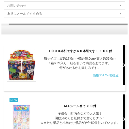
お問い合わせ
友達にメールですすめる
１０００本引ですが６０本引です！！ ６０付
箱サイズ：縦約17.0cm×横約40.0cm×高さ約33.0cm
1箱60本入り 紐を引いて商品をあてます。
何があたるかお楽しみです。
価格:2,475円(税込)
NEW
ALLシール当て ８０付
子供会、町内会などで大人気！
回数分のくじ紙付きで空くじナシ！
大当たり景品と小当たり景品が合計80個付いています。