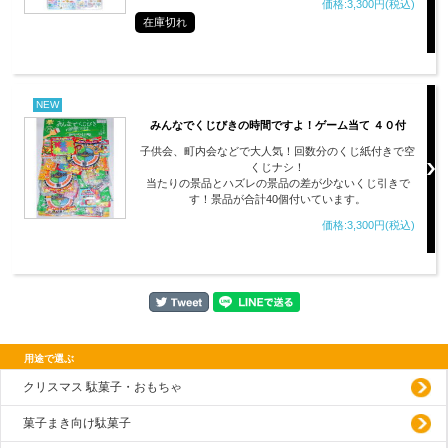
価格:3,300円(税込)
在庫切れ
NEW
みんなでくじびきの時間ですよ！ゲーム当て ４０付
子供会、町内会などで大人気！回数分のくじ紙付きで空
くじナシ！
当たりの景品とハズレの景品の差が少ないくじ引きで
す！景品が合計40個付いています。
価格:3,300円(税込)
用途で選ぶ
クリスマス 駄菓子・おもちゃ
菓子まき向け駄菓子