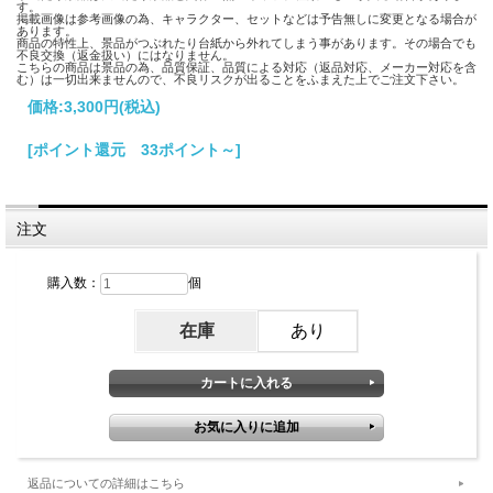
す。
掲載画像は参考画像の為、キャラクター、セットなどは予告無しに変更となる場合が
あります。
商品の特性上、景品がつぶれたり台紙から外れてしまう事があります。その場合でも
不良交換（返金扱い）にはなりません。
こちらの商品は景品の為、品質保証、品質による対応（返品対応、メーカー対応を含
む）は一切出来ませんので、不良リスクが出ることをふまえた上でご注文下さい。
価格:
3,300円
(税込)
[ポイント還元 33ポイント～]
注文
購入数：
個
在庫
あり
返品についての詳細はこちら