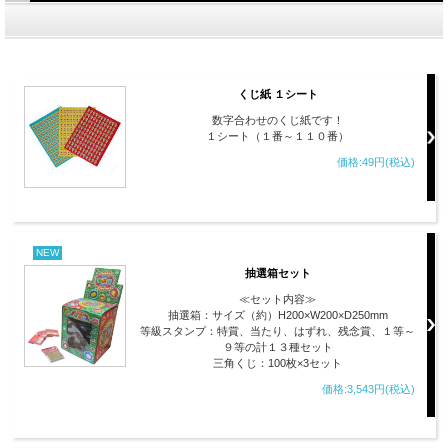
くじ紙 １シート
数字合わせのくじ紙です！
１シート（１番～１１０番）
価格:49円(税込)
NEW
抽選箱セット
≪セット内容≫
抽選箱：サイズ（約）H200×W200×D250mm
等級スタンプ：特賞、当たり、はずれ、残念賞、１等～
９等の計１３種セット
三角くじ：100枚×3セット
価格:3,543円(税込)