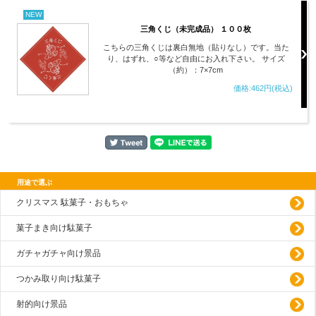
NEW
三角くじ（未完成品） １００枚
こちらの三角くじは裏白無地（貼りなし）です。当た
り、はずれ、○等など自由にお入れ下さい。 サイズ
（約）：7×7cm
価格:462円(税込)
用途で選ぶ
クリスマス 駄菓子・おもちゃ
菓子まき向け駄菓子
ガチャガチャ向け景品
つかみ取り向け駄菓子
射的向け景品