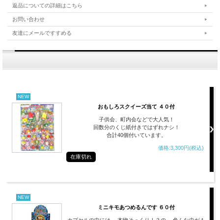
返品についての詳細はこちら
お問い合わせ
友達にメールですすめる
NEW
おもしろスクイーズ当て ４０付
子供会、町内会などで大人気！
回数分のくじ紙付きではずれナシ！
合計40個付いています。
価格:3,300円(税込)
在庫切れ
NEW
ミニキモあつめるんです ６０付
カプセルの中には、 本物そっくり！？の、 色んな虫が１