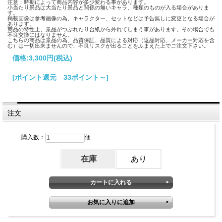
注意：時期によって商品内容が多少変わる事があります。
小当たり景品は大当たり景品と関係の無いキャラ、種類のものが入る場合がありま
す。
掲載画像は参考画像の為、キャラクター、セットなどは予告無しに変更となる場合が
あります。
商品の特性上、景品がつぶれたり台紙から外れてしまう事があります。その場合でも
不良交換にはなりません。
こちらの商品は景品の為、品質保証、品質による対応（返品対応、メーカー対応を含
む）は一切出来ませんので、不良リスクが出ることをふまえた上でご注文下さい。
価格:
3,300円
(税込)
[ポイント還元 33ポイント～]
注文
購入数：
個
在庫
あり