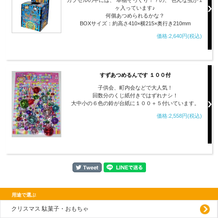
ヶ入っています♪
何個あつめられるかな？
BOXサイズ：約高さ410×横215×奥行き210mm
価格:2,640円(税込)
すずあつめるんです １００付
子供会、町内会などで大人気！
回数分のくじ紙付きではずれナシ！
大中小の６色の鈴が台紙に１００＋５付いています。
価格:2,558円(税込)
用途で選ぶ
クリスマス 駄菓子・おもちゃ