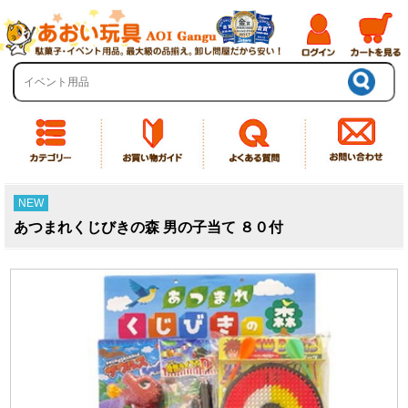
NEW
あつまれくじびきの森 男の子当て ８０付