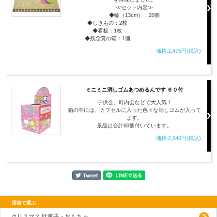
≪セット内容≫
◆輪（13cm）：20個
◆しきもの：2枚
◆看板：1枚
◆残念賞の箱：1個
価格:2,475円(税込)
ミニミニ消しゴムあつめるんです ６０付
子供会、町内会などで大人気！
箱の中には、カプセルに入った色々な消しゴムが入って
ます。
景品は合計60個付いています。
価格:2,640円(税込)
用途で選ぶ
クリスマス 駄菓子・おもちゃ