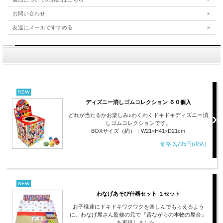
お問い合わせ
友達にメールですすめる
NEW
ディズニー消しゴムコレクション ６０個入
どれが当たるかお楽しみ♪わくわくドキドキディズニー消
しゴムコレクションです。
BOXサイズ（約）：W21×H41×D21cm
価格:3,795円(税込)
NEW
わなげあそび什器セット １セット
お子様達にドキドキワクワクを楽しんでもらえるよう
に、わなげ屋さん監修の元で『昔ながらの本物の屋台』
を再現しました。