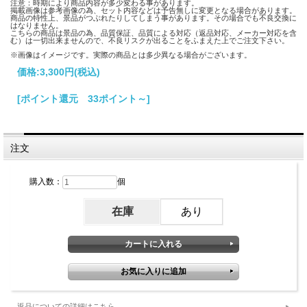
注意：時期により商品内容が多少変わる事があります。
掲載画像は参考画像の為、セット内容などは予告無しに変更となる場合があります。
商品の特性上、景品がつぶれたりしてしまう事があります。その場合でも不良交換に
はなりません。
こちらの商品は景品の為、品質保証、品質による対応（返品対応、メーカー対応を含
む）は一切出来ませんので、不良リスクが出ることをふまえた上でご注文下さい。
※画像はイメージです。実際の商品とは多少異なる場合がございます。
価格:
3,300円
(税込)
[ポイント還元 33ポイント～]
注文
購入数：
個
在庫
あり
返品についての詳細はこちら