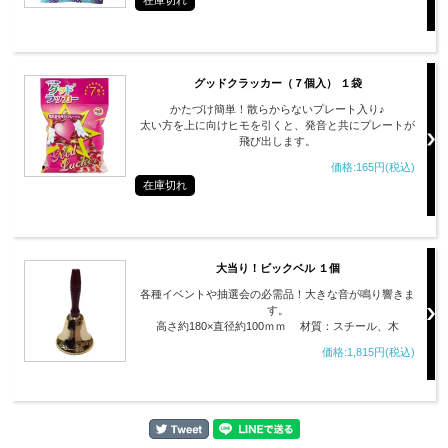
在庫切れ
グッドクラッカー（７個入） １袋
かたづけ簡単！散らからないプレート入り♪
太い方を上に向けヒモを引くと、発音と共にプレートが
飛び出します。
価格:165円(税込)
在庫切れ
大当り！ビックベル １個
各種イベントや抽選会の必需品！大きな音が鳴り響きま
す。
高さ約180×直径約100ｍｍ 材質：スチール、木
価格:1,815円(税込)