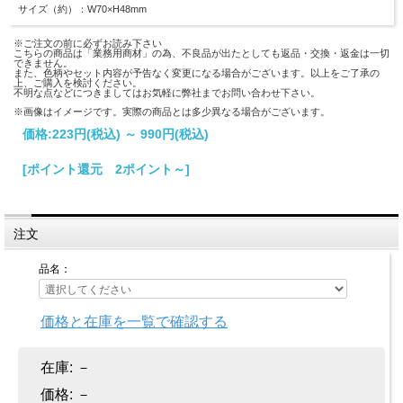
サイズ（約）：W70×H48mm
※ご注文の前に必ずお読み下さい
こちらの商品は「業務用商材」の為、不良品が出たとしても返品・交換・返金は一切
できません。
また、色柄やセット内容が予告なく変更になる場合がございます。以上をご了承の
上、ご購入を検討ください。
不明な点などにつきましてはお気軽に弊社までお問い合わせ下さい。
※画像はイメージです。実際の商品とは多少異なる場合がございます。
価格:
223円
(税込)
～
990円
(税込)
[ポイント還元 2ポイント～]
注文
品名：
価格と在庫を一覧で確認する
在庫:
－
価格:
－