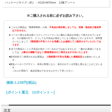
パッケージサイズ（約）：H120×W70mm 12種アソート
※ご購入される前に必ずお読み下さい。
■ こちらの商品は『業務用商材』の為、
不良品が発生致しましても、交換・返品及び返金等
はできません
。
■ メーカー様も出来る限りコストパフォーマンスに優れた商品を目指して努力されています
が、その過程の中で、どうしても不良品が発生してしまう場合がございますので、卸問屋
といたしまして、
2割程度の不良リスクを考慮したお値段にてご提供させていただいてお
ります
。
■ 全ての商品ロットに不良品が混ざっているわけではありませんが、一般のお客様につきま
しては、
人数分の個数ではなく2割程度多めのご発注をおすすめいたします
。
■販売目的でご使用されるお客様は、
２割程度の不良を見越した価格設定
をお勧めいたしま
す。
■製造メーカーでデザイン・色等が変更になり、表示されている写真と異なることがございま
す。
これらの理由で、返品交換はできませんのでご了承ください。
価格:
1,238円
(税込)
[ポイント還元 12ポイント～]
注文