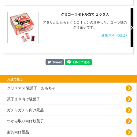
グミコーラボトル当て １００入
アタリが出たらもう１コ！ビンの形をした、コーラ味の
グミ菓子です。
価格:864円(税込)
用途で選ぶ
クリスマス 駄菓子・おもちゃ
菓子まき向け駄菓子
ガチャガチャ向け景品
つかみ取り向け駄菓子
射的向け景品