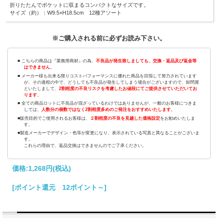
折りたたんでポケットに収まるコンパクトなサイズです。
サイズ（約）：W9.5×H18.5cm 12種アソート
※ご購入される前に必ずお読み下さい。
■ こちらの商品は『業務用商材』の為、
不良品が発生致しましても、交換・返品及び返金等
はできません
。
■ メーカー様も出来る限りコストパフォーマンスに優れた商品を目指して努力されています
が、その過程の中で、どうしても不良品が発生してしまう場合がございますので、卸問屋
といたしまして、
2割程度の不良リスクを考慮したお値段にてご提供させていただいてお
ります
。
■ 全ての商品ロットに不良品が混ざっているわけではありませんが、一般のお客様につきま
しては、
人数分の個数ではなく2割程度多めのご発注をおすすめいたします
。
■販売目的でご使用されるお客様は、
２割程度の不良を見越した価格設定
をお勧めいたしま
す。
■製造メーカーでデザイン・色等が変更になり、表示されている写真と異なることがございま
す。
これらの理由で、返品交換はできませんのでご了承ください。
価格:
1,268円
(税込)
[ポイント還元 12ポイント～]