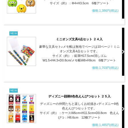
サイズ（約）：Φ4×H3.5cm 6種アソート
価格:1,386円(税込)
NEW
ミニオンズ文具4点セット ２４入
豪華な文具セト♪メモ帳は無地でページは10ページ！ミニ
オンズ文具4点セットです。
サイズ（約）：鉛筆H17.5cm/消しゴム
W1.5×H4.3×D0.8cm/メモ帳W8×H9cm 6種アソート
価格:1,703円(税込)
NEW
ディズニー顔柄8色色えんぴつセット ２５入
ディズニーの仲間たちと楽しくお絵描き♪ディズニー8色
色えんぴつセットです。
サイズ（約）：ケースW6cm×H11.5cm×D0.8cm 色えん
ぴつ：H8.6cm 12種アソート
価格:1,485円(税込)