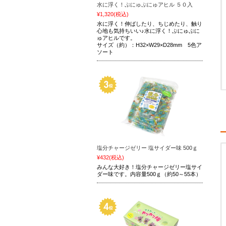
水に浮く！ぷにゅぷにゅアヒル ５０入
¥1,320
(税込)
水に浮く！伸ばしたり、ちじめたり、触り
心地も気持ちいい♪水に浮く！ぷにゅぷに
ゅアヒルです。
サイズ（約）：H32×W29×D28mm 5色ア
ソート
塩分チャージゼリー 塩サイダー味 500ｇ
¥432
(税込)
みんな大好き！塩分チャージゼリー塩サイ
ダー味です。内容量500ｇ（約50～55本）