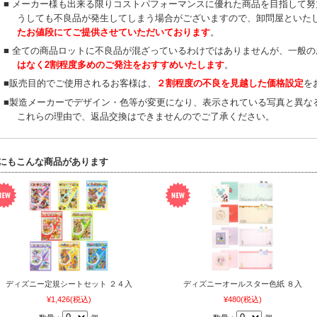
■ メーカー様も出来る限りコストパフォーマンスに優れた商品を目指して
うしても不良品が発生してしまう場合がございますので、卸問屋といた
たお値段にてご提供させていただいております
。
■ 全ての商品ロットに不良品が混ざっているわけではありませんが、一般
はなく2割程度多めのご発注をおすすめいたします
。
■販売目的でご使用されるお客様は、
２割程度の不良を見越した価格設定
を
■製造メーカーでデザイン・色等が変更になり、表示されている写真と異な
これらの理由で、返品交換はできませんのでご了承ください。
にもこんな商品があります
ディズニー定規シートセット ２４入
ディズニーオールスター色紙 ８入
¥1,426
(税込)
¥480
(税込)