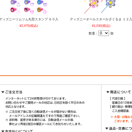
ディズニーツムツム丸型スタンプ ６０入
ディズニーオールスターかざぐるま １２
¥2,475
(税込)
¥1,030
(税込)
数量：
個