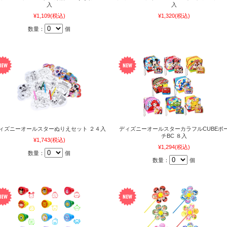
入
入
¥1,109
(税込)
¥1,320
(税込)
数量：
個
ィズニーオールスターぬりえセット ２４入
ディズニーオールスターカラフルCUBEポ
チBC ８入
¥1,743
(税込)
¥1,294
(税込)
数量：
個
数量：
個