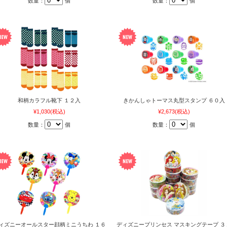
数量：
個
数量：
個
和柄カラフル靴下 １２入
きかんしゃトーマス丸型スタンプ ６０入
¥1,030
(税込)
¥2,673
(税込)
数量：
個
数量：
個
ィズニーオールスター顔柄ミニうちわ １６
ディズニープリンセス マスキングテープ ３