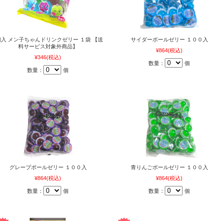
個入 メン子ちゃんドリンクゼリー １袋 【送
サイダーボールゼリー １００入
料サービス対象外商品】
¥864
(税込)
¥346
(税込)
数量：
個
数量：
個
グレープボールゼリー １００入
青りんごボールゼリー １００入
¥864
(税込)
¥864
(税込)
数量：
個
数量：
個