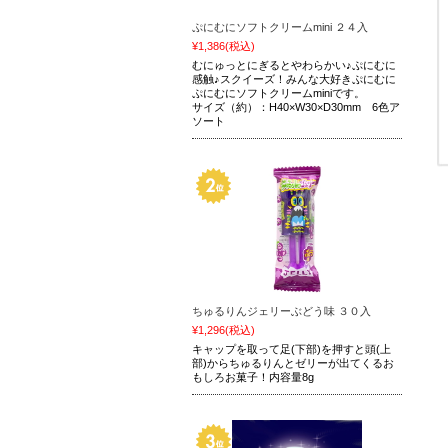
ぷにむにソフトクリームmini ２４入
¥1,386
(税込)
むにゅっとにぎるとやわらかい♪ぷにむに
感触♪スクイーズ！みんな大好きぷにむに
ぷにむにソフトクリームminiです。
サイズ（約）：H40×W30×D30mm 6色ア
ソート
ちゅるりんジェリーぶどう味 ３０入
¥1,296
(税込)
キャップを取って足(下部)を押すと頭(上
部)からちゅるりんとゼリーが出てくるお
もしろお菓子！内容量8g