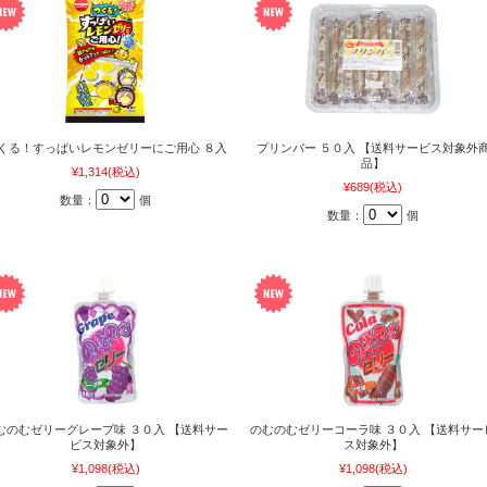
くる！すっぱいレモンゼリーにご用心 ８入
プリンバー ５０入 【送料サービス対象外
品】
¥1,314
(税込)
¥689
(税込)
数量：
個
数量：
個
むのむゼリーグレープ味 ３０入 【送料サー
のむのむゼリーコーラ味 ３０入 【送料サー
ビス対象外】
ス対象外】
¥1,098
(税込)
¥1,098
(税込)