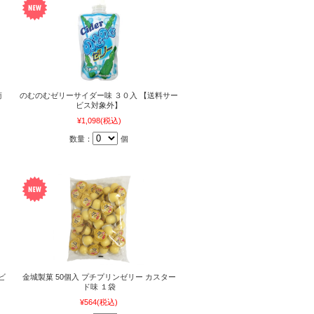
商
のむのむゼリーサイダー味 ３０入 【送料サー
ビス対象外】
¥1,098
(税込)
数量：
個
ビ
金城製菓 50個入 プチプリンゼリー カスター
ド味 １袋
¥564
(税込)