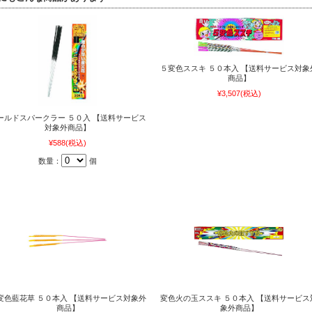
５変色ススキ ５０本入 【送料サービス対象
商品】
¥3,507
(税込)
ールドスパークラー ５０入 【送料サービス
対象外商品】
¥588
(税込)
数量：
個
変色藍花草 ５０本入 【送料サービス対象外
変色火の玉ススキ ５０本入 【送料サービス
商品】
象外商品】