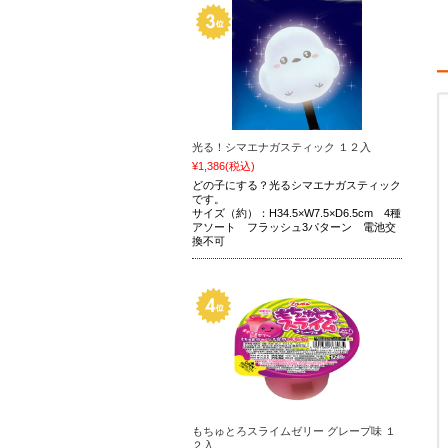
光る！シマエナガスティック １２入
¥1,386
(税込)
どの子にする？光るシマエナガスティック
です。
サイズ（約）：H34.5×W7.5×D6.5cm 4種
アソート フラッシュ3パターン 電池交
換不可
もちゅとろスライムゼリー グレープ味 １
２入