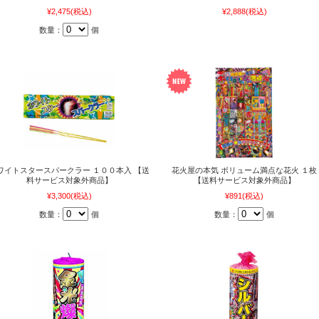
¥2,475
(税込)
¥2,888
(税込)
数量：
個
ワイトスタースパークラー １００本入 【送
花火屋の本気 ボリューム満点な花火 １枚
料サービス対象外商品】
【送料サービス対象外商品】
¥3,300
(税込)
¥891
(税込)
数量：
個
数量：
個