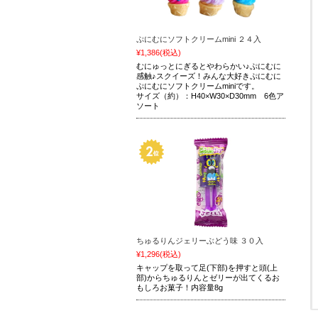
ぷにむにソフトクリームmini ２４入
¥1,386
(税込)
むにゅっとにぎるとやわらかい♪ぷにむに
感触♪スクイーズ！みんな大好きぷにむに
ぷにむにソフトクリームminiです。
サイズ（約）：H40×W30×D30mm 6色ア
ソート
ちゅるりんジェリーぶどう味 ３０入
¥1,296
(税込)
キャップを取って足(下部)を押すと頭(上
部)からちゅるりんとゼリーが出てくるお
もしろお菓子！内容量8g