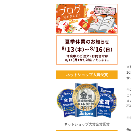
※
1
ネットショップ大賞受賞
サ
※
こ
ま
不
※
ネットショップ大賞金賞受賞
他