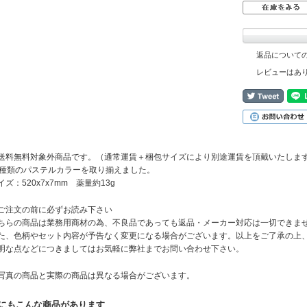
返品について
レビューはあ
送料無料対象外商品です。（通常運賃＋梱包サイズにより別途運賃を頂戴いたしま
0種類のパステルカラーを取り揃えました。
イズ：520x7x7mm 薬量約13g
ご注文の前に必ずお読み下さい
ちらの商品は業務用商材の為、不良品であっても返品・メーカー対応は一切できま
た、色柄やセット内容が予告なく変更になる場合がございます。以上をご了承の上
明な点などにつきましてはお気軽に弊社までお問い合わせ下さい。
写真の商品と実際の商品は異なる場合がございます。
にもこんな商品があります