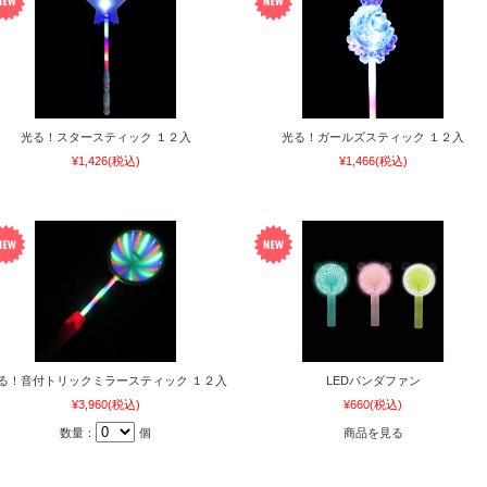
光る！スタースティック １２入
光る！ガールズスティック １２入
¥1,426
(税込)
¥1,466
(税込)
る！音付トリックミラースティック １２入
LEDパンダファン
¥3,960
(税込)
¥660
(税込)
数量：
個
商品を見る