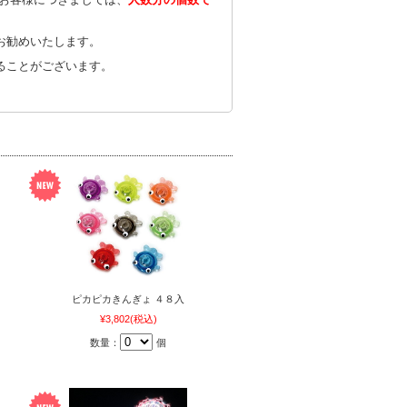
お勧めいたします。
ることがございます。
ピカピカきんぎょ ４８入
¥3,802
(税込)
数量：
個