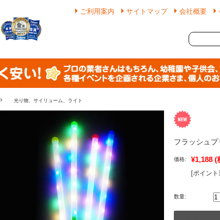
ご利用案内
サイトマップ
会社概要
P
光り物、サイリューム、ライト
フラッシュプ
¥1,188
(
価格:
[ポイント
数量: