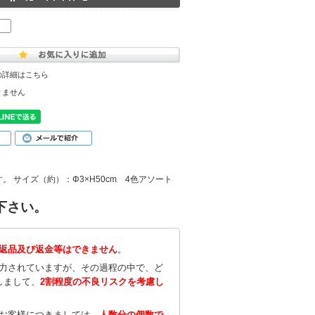
の詳細はこちら
りません
サイズ（約）：Φ3×H50cm 4色アソート
下さい。
返品及び返金等はできません
。
努力されていますが、その過程の中で、ど
しまして、
2割程度の不良リスクを考慮し
のお客様につきましては、
人数分の個数で