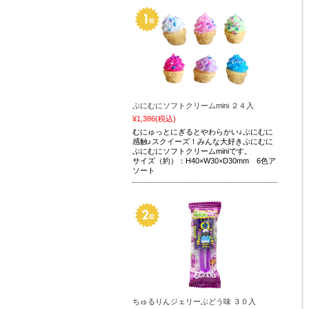
ぷにむにソフトクリームmini ２４入
¥1,386
(税込)
むにゅっとにぎるとやわらかい♪ぷにむに
感触♪スクイーズ！みんな大好きぷにむに
ぷにむにソフトクリームminiです。
サイズ（約）：H40×W30×D30mm 6色ア
ソート
ちゅるりんジェリーぶどう味 ３０入