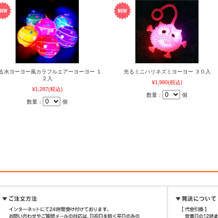
る水ヨーヨー風カラフルエアーヨーヨー １
光るミニハリネズミヨーヨー ３０入
２入
¥1,980
(税込)
¥1,287
(税込)
数量：
個
数量：
個