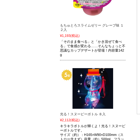
もちゅとろスライムゼリー グレープ味 １
２入
¥1,193
(税込)
「そのまま食べる」と「かき混ぜて食べ
る」で食感が変わる……そんなちょっと不
思議なカップデザートが登場！内容量142
g
光る！スヌーピーボトル ８入
¥2,112
(税込)
キラキラボトルが輝くよ！光る！スヌーピ
ーボトルです。
サイズ（約）：H165×W90×D100mm（ス
トロー含まず）容量（約）500ml フラッ