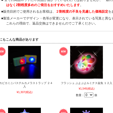
はなく2割程度多めのご発注をおすすめいたします
。
■販売目的でご使用されるお客様は、
２割程度の不良を見越した価格設定
を
■製造メーカーでデザイン・色等が変更になり、表示されている写真と異な
これらの理由で、返品交換はできませんのでご了承ください。
にもこんな商品があります
カピカミニパステルカメラストラップ ２４
フラッシュ ぷよぷよルミナス金魚 １２入
入
¥1,545
(税込)
¥1,307
(税込)
数量：
個