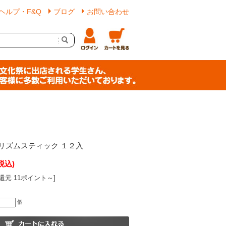
ヘルプ・F&Q
ブログ
お問い合わせ
リズムスティック １２入
税込)
還元 11ポイント～]
個