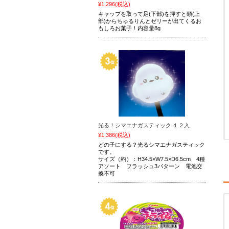
¥1,296
(税込)
キャップを取って足(下部)を押すと頭(上
部)からちゅるりんとゼリーが出てくるお
もしろお菓子！内容量8g
光る！シマエナガスティック １２入
¥1,386
(税込)
どの子にする？光るシマエナガスティック
です。
サイズ（約）：H34.5×W7.5×D6.5cm 4種
アソート フラッシュ3パターン 電池交
換不可