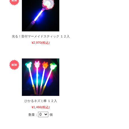
光る！音付マーメイドスティック １２入
¥2,970
(税込)
ひかるネズミ棒 １２入
¥1,466
(税込)
数量：
個