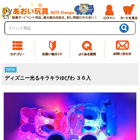
NEW
ディズニー光るキラキラゆびわ ３６入