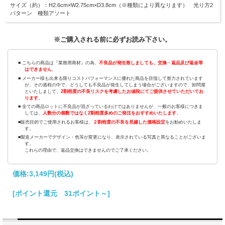
サイズ（約）：H2.6cm×W2.75cm×D3.8cm（※種類により異なります） 光り方2
パターン 種類アソート
※ご購入される前に必ずお読み下さい。
■ こちらの商品は『業務用商材』の為、
不良品が発生致しましても、交換・返品及び返金等
はできません
。
■ メーカー様も出来る限りコストパフォーマンスに優れた商品を目指して努力されています
が、その過程の中で、どうしても不良品が発生してしまう場合がございますので、卸問屋
といたしまして、
2割程度の不良リスクを考慮したお値段にてご提供させていただいてお
ります
。
■ 全ての商品ロットに不良品が混ざっているわけではありませんが、一般のお客様につきま
しては、
人数分の個数ではなく2割程度多めのご発注をおすすめいたします
。
■販売目的でご使用されるお客様は、
２割程度の不良を見越した価格設定
をお勧めいたしま
す。
■製造メーカーでデザイン・色等が変更になり、表示されている写真と異なることがございま
す。
これらの理由で、返品交換はできませんのでご了承ください。
価格:
3,149円
(税込)
[ポイント還元 31ポイント～]