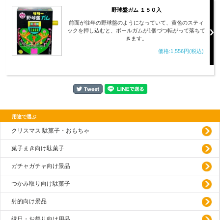
野球盤ガム １５０入
前面が往年の野球盤のようになっていて、黄色のスティ
ックを押し込むと、ボールガムが1個づつ転がって落ちて
きます。
価格:1,556円(税込)
用途で選ぶ
クリスマス 駄菓子・おもちゃ
菓子まき向け駄菓子
ガチャガチャ向け景品
つかみ取り向け駄菓子
射的向け景品
縁日・お祭り向け用品