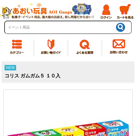
NEW
コリス ガムガム５ １０入