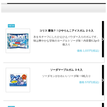
NEW
コリス 最強？！ひやりんこアイスガム ２０入
氷をモチーフにしたひえひえパウダー入りのガムです。
味は爽やかな甘味のヨーグルトソーダ味！内容量6.2g×3
個入り
価格:1,037円(税込)
ソーダマーブルガム ３６入
ソーダモンがかわいいソーダ味！6粒入り
価格:570円(税込)