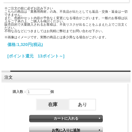
※ご注文の前に必ずお読み下さい
こちらの商品は「業務用商材」の為、不良品が出たとしても返品・交換・返金は一切
できません。
また、色柄やセット内容が予告なく変更になる場合がございます。一般のお客様は以
上をご了承の上、ご購入を検討ください。
販売目的で大量購入されるお客様は、不良リスクが出ることをふまえた上でご注文く
ださい。
不明な点などにつきましてはお気軽に弊社までお問い合わせ下さい。
※画像はイメージです。実際の商品とは多少異なる場合がございます。
価格:
1,320円
(税込)
[ポイント還元 13ポイント～]
注文
購入数：
個
在庫
あり