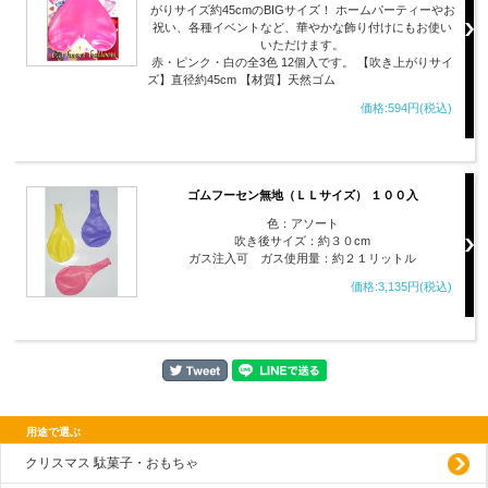
がりサイズ約45cmのBIGサイズ！ ホームパーティーやお
祝い、各種イベントなど、華やかな飾り付けにもお使い
いただけます。
赤・ピンク・白の全3色 12個入です。 【吹き上がりサイ
ズ】直径約45cm 【材質】天然ゴム
価格:594円(税込)
ゴムフーセン無地（ＬＬサイズ） １００入
色：アソート
吹き後サイズ：約３０cm
ガス注入可 ガス使用量：約２１リットル
価格:3,135円(税込)
用途で選ぶ
クリスマス 駄菓子・おもちゃ