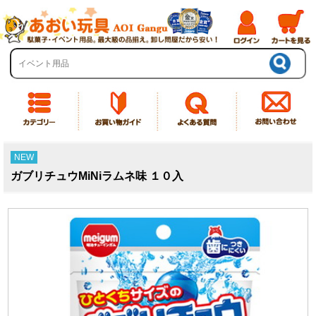
NEW
ガブリチュウMiNiラムネ味 １０入