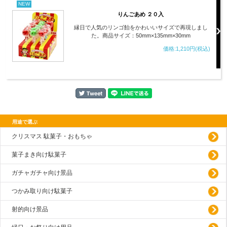
NEW
りんごあめ ２０入
縁日で人気のリンゴ飴をかわいいサイズで再現しまし
た。商品サイズ：50mm×135mm×30mm
価格:1,210円(税込)
用途で選ぶ
クリスマス 駄菓子・おもちゃ
菓子まき向け駄菓子
ガチャガチャ向け景品
つかみ取り向け駄菓子
射的向け景品