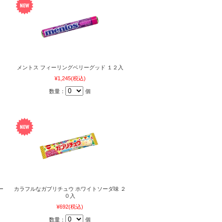
メントス フィーリングベリーグッド １２入
¥1,245
(税込)
数量：
個
ー
カラフルなガブリチュウ ホワイトソーダ味 ２
０入
¥692
(税込)
数量：
個