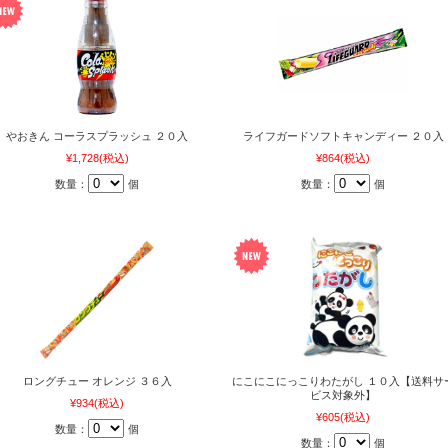
やおきん コーラスプラッシュ ２０入
ライフガードソフトキャンディー ２０入
¥1,728
(税込)
¥864
(税込)
数量：
個
数量：
個
ロングチュー オレンジ ３６入
にこにこにっこりわたがし １０入【送料サ
ビス対象外】
¥934
(税込)
¥605
(税込)
数量：
個
数量：
個