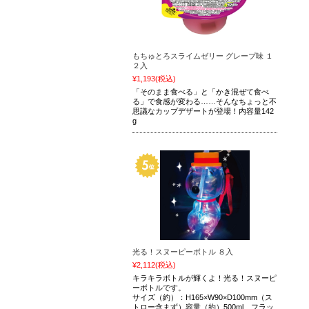
もちゅとろスライムゼリー グレープ味 １
２入
¥1,193
(税込)
「そのまま食べる」と「かき混ぜて食べ
る」で食感が変わる……そんなちょっと不
思議なカップデザートが登場！内容量142
g
光る！スヌーピーボトル ８入
¥2,112
(税込)
キラキラボトルが輝くよ！光る！スヌーピ
ーボトルです。
サイズ（約）：H165×W90×D100mm（ス
トロー含まず）容量（約）500ml フラッ