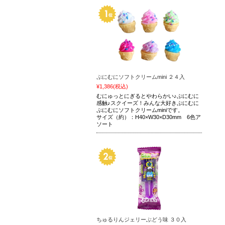
ぷにむにソフトクリームmini ２４入
¥1,386
(税込)
むにゅっとにぎるとやわらかい♪ぷにむに
感触♪スクイーズ！みんな大好きぷにむに
ぷにむにソフトクリームminiです。
サイズ（約）：H40×W30×D30mm 6色ア
ソート
ちゅるりんジェリーぶどう味 ３０入