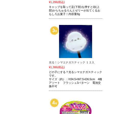
¥1,296
(税込)
キャップを取って足(下部)を押すと頭(上
部)からちゅるりんとゼリーが出てくるお
もしろお菓子！内容量8g
光る！シマエナガスティック １２入
¥1,386
(税込)
どの子にする？光るシマエナガスティック
です。
サイズ（約）：H34.5×W7.5×D6.5cm 4種
アソート フラッシュ3パターン 電池交
換不可